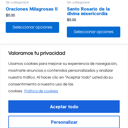
Sin categorizar
Sin categorizar
de
de
producto
pro
Oraciones Milagrosas II
Santo Rosario de la
divina misericordia
$
5.00
$
5.00
Seleccionar opciones
Seleccionar opciones
Este
Est
Valoramos tu privacidad
producto
pro
tiene
tien
Usamos cookies para mejorar su experiencia de navegación,
múltiples
múlt
variantes.
vari
mostrarle anuncios o contenidos personalizados y analizar
Las
Las
nuestro tráfico. Al hacer clic en “Aceptar todo” usted da su
opciones
opc
se
se
consentimiento a nuestro uso de las
pueden
pue
cookies.
Política de cookies
elegir
eleg
en
en
la
la
Aceptar todo
página
pág
Sin categorizar
Sin categorizar
de
de
producto
pro
Rosario de la
La Biblia para
misericordia
principiantes
Personalizar